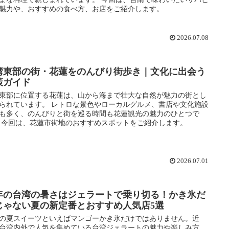
魅力や、おすすめの食べ方、お店をご紹介します。
2026.07.08
湾東部の街・花蓮をのんびり街歩き｜文化に出会う
策ガイド
東部に位置する花蓮は、山から海まで壮大な自然が魅力の街とし
られています。 レトロな景色やローカルグルメ、書店や文化施設
も多く、のんびりと街を巡る時間も花蓮観光の魅力のひとつで
 今回は、花蓮市街地のおすすめスポットをご紹介します。
2026.07.01
年の台湾の暑さはジェラートで乗り切る！かき氷だ
じゃない夏の新定番とおすすめ人気店5選
の夏スイーツといえばマンゴーかき氷だけではありません。近
台湾内外で人気を集めている台湾ジェラートの魅力や楽しみ方、