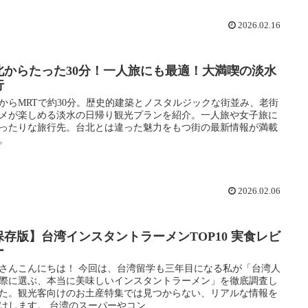
2026.02.16
北からたった30分！一人旅にも最適！大満喫の淡水
行
からMRTで約30分。歴史的建築とノスタルジックな街並み、老街
メが楽しめる淡水の日帰り観光プランを紹介。一人旅や女子旅に
ったりな旅行先。台北とは違った魅力をもつ街の最新情報が満載
。
2026.02.06
保存版】台湾インスタントラーメンTOP10 実食レビ
ー
さんこんにちは！ 今回は、台湾留学も三年目になる私が「台湾人
際に選ぶ、本当に美味しいインスタントラーメン」を徹底調査し
た。観光客向けのお土産特集では見つからない、リアルな情報を
けします。 台湾のスーパーやコン...