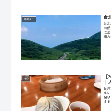
台
台湾全土
台北
自然
に迫
組み
【
台北
｜
台湾
ルレ
包や
する