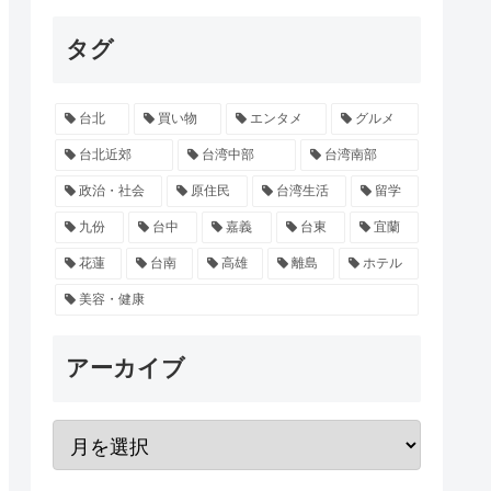
タグ
台北
買い物
エンタメ
グルメ
台北近郊
台湾中部
台湾南部
政治・社会
原住民
台湾生活
留学
九份
台中
嘉義
台東
宜蘭
花蓮
台南
高雄
離島
ホテル
美容・健康
アーカイブ