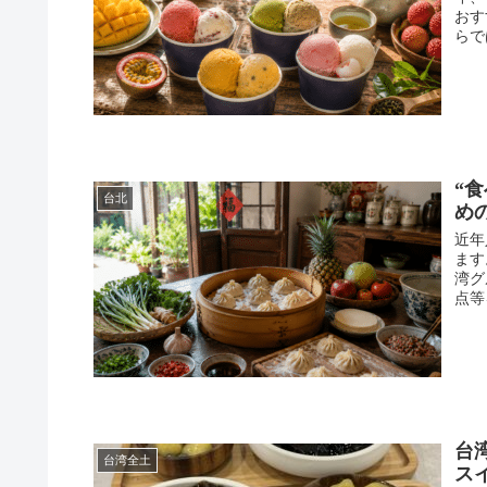
おす
らで
“
台北
め
近年
ます
湾グ
点等
台
台湾全土
ス