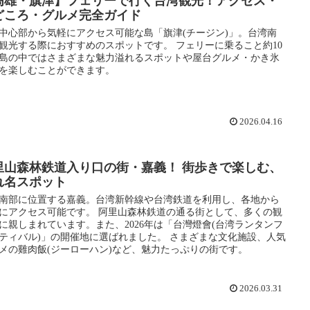
高雄・旗津】フェリーで行く台湾観光！アクセス・
どころ・グルメ完全ガイド
中心部から気軽にアクセス可能な島「旗津(チージン)」。台湾南
観光する際におすすめのスポットです。 フェリーに乗ること約10
島の中ではさまざまな魅力溢れるスポットや屋台グルメ・かき氷
を楽しむことができます。
2026.04.16
里山森林鉄道入り口の街・嘉義！ 街歩きで楽しむ、
れ名スポット
南部に位置する嘉義。台湾新幹線や台湾鉄道を利用し、各地から
にアクセス可能です。 阿里山森林鉄道の通る街として、多くの観
に親しまれています。また、2026年は「台灣燈會(台湾ランタンフ
ティバル)」の開催地に選ばれました。 さまざまな文化施設、人気
メの雞肉飯(ジーローハン)など、魅力たっぷりの街です。
2026.03.31