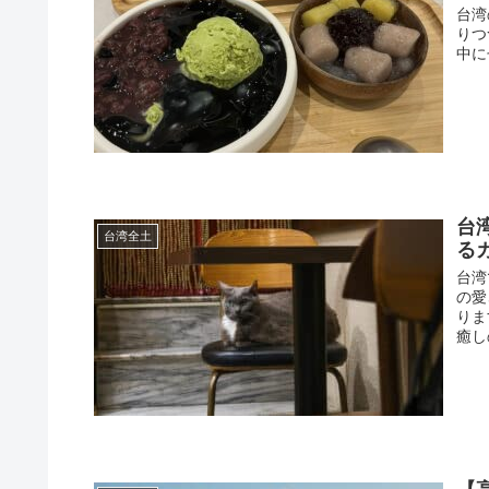
台湾
りつ
中に
台
台湾全土
る
台湾
の愛
りま
癒し