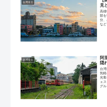
【
台湾全土
見
高雄
部を
分、
など
阿
台湾全土
隠
台湾
気軽
光客
ェス
グル