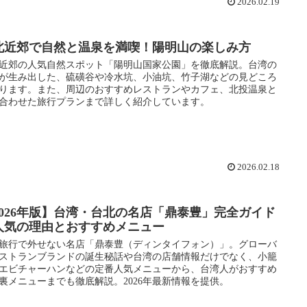
2026.02.19
北近郊で自然と温泉を満喫！陽明山の楽しみ方
近郊の人気自然スポット「陽明山国家公園」を徹底解説。台湾の
が生み出した、硫磺谷や冷水坑、小油坑、竹子湖などの見どころ
ります。また、周辺のおすすめレストランやカフェ、北投温泉と
合わせた旅行プランまで詳しく紹介しています。
2026.02.18
2026年版】台湾・台北の名店「鼎泰豊」完全ガイド
人気の理由とおすすめメニュー
旅行で外せない名店「鼎泰豊（ディンタイフォン）」。グローバ
ストランブランドの誕生秘話や台湾の店舗情報だけでなく、小籠
エビチャーハンなどの定番人気メニューから、台湾人がおすすめ
裏メニューまでも徹底解説。2026年最新情報を提供。