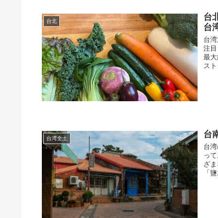
台
台北
台
台湾
注目
最大
スト
台
台湾全土
台湾
って
ざま
「鹽