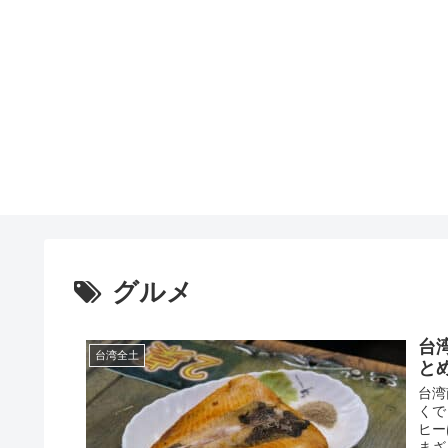
グルメ
台
台湾全土
と
台湾
くで
ヒー
まざ