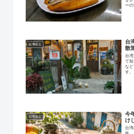
ーの
台
台湾全土
散
台湾
て知
など
す。
今
台湾全土
け
台湾
年、