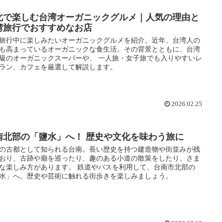
北で楽しむ台湾オーガニックグルメ｜人気の理由と
湾旅行でおすすめなお店
旅行中に楽しみたいオーガニックグルメを紹介。近年、台湾人の
も高まっているオーガニックな食生活。その背景とともに、台湾
級のオーガニックスーパーや、 一人旅・女子旅でも入りやすいレ
ラン、カフェを厳選して解説します。
2026.02.25
南北部の「鹽水」へ！ 歴史や文化を味わう旅に
の古都として知られる台南。長い歴史を持つ建造物や街並みが残
おり、古跡や廟を巡ったり、趣のある小道の散策をしたり、さま
な楽しみ方があります。 鉄道やバスを利用して、台南市北部の
水」へ。歴史や芸術に触れる街歩きを楽しみましょう。