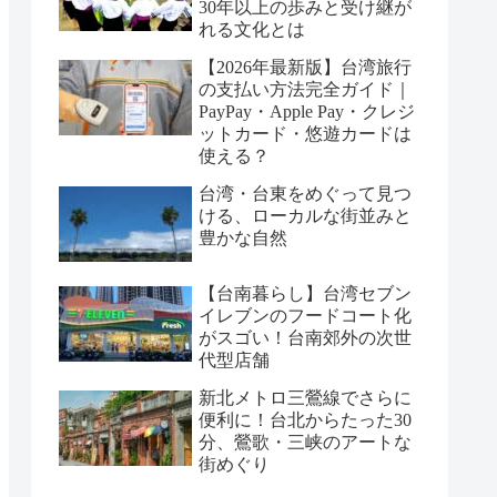
30年以上の歩みと受け継が
れる文化とは
【2026年最新版】台湾旅行
の支払い方法完全ガイド｜
PayPay・Apple Pay・クレジ
ットカード・悠遊カードは
使える？
台湾・台東をめぐって見つ
ける、ローカルな街並みと
豊かな自然
【台南暮らし】台湾セブン
イレブンのフードコート化
がスゴい！台南郊外の次世
代型店舗
新北メトロ三鶯線でさらに
便利に！台北からたった30
分、鶯歌・三峡のアートな
街めぐり