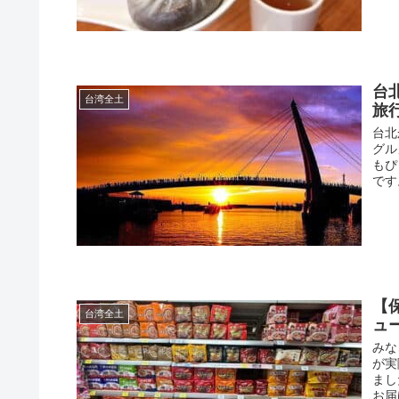
台
台湾全土
旅
台北
グル
もぴ
です
【
台湾全土
ュ
みな
が実
まし
お届