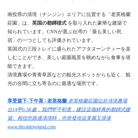
南投県の清境（チンジン）エリアに位置する「老英格蘭
莊園」は、
英国の都鐸様式
を取り入れた豪華な建築で
知られています。​CNNが選ぶ台湾の「最も美しい民
宿」の一つとしても評価されています。
英国式の三段トレイに盛られたアフタヌーンティーを楽
しむことができ、美しい庭園風景を眺めながら食事を堪
能できます。 ​
​清境農場や青青草原などの観光スポットからも近く、観
光の合間に立ち寄るのに最適な場所です。 ​
享受當下-下午茶 | 老英格蘭
老英格蘭莊園位於清境農場
台14甲6.3K處，我們堅守初衷，建設這個經典的都鐸式建
築。相信您路過清境時，也曾發現這美麗又浪漫
www.theoldengland.com