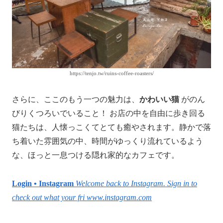
https://tenjo.tw/ruins-coffee-roasters/
さらに、ここのもう一つの魅力は、
かわいい猫
がのん
びりくつろいでいること！ お店の中を自由に歩き回る
猫たちは、人懐っこくてとても癒やされます。静かで落
ち着いた雰囲気の中、時間がゆっくり流れているよう
な、ほっと一息つける隠れ家的なカフェです。
Login • Instagram
Welcome back to Instagram. Sign in to
check out what your fri
www.instagram.com