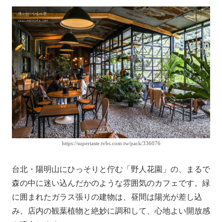
https://supertaste.tvbs.com.tw/pack/336076
台北・陽明山にひっそりと佇む「野人花園」の、まるで
森の中に迷い込んだかのような雰囲気のカフェです。緑
に囲まれたガラス張りの建物は、昼間は陽光が差し込
み、店内の観葉植物と絶妙に調和して、心地よい開放感