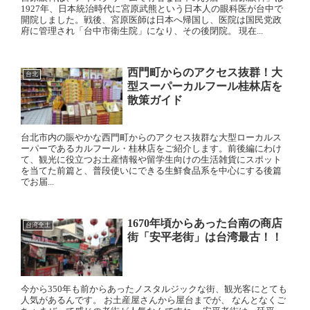
1927年、日本統治時代に宮原武熊という日本人の眼科医が台中で
開院しました。戦後、宮原医師は日本へ帰国し、医院は国民党政
府に管理され「台中市衛生院」になり、その後閉院。 現在...
西門町からのアクセス抜群！大
台北
型スーパーカルフール桂林店を
散策ガイド
台北市内の賑やかな西門町からのアクセス抜群な大型ローカルス
ーパーであるカルフール・桂林店をご紹介します。前後編にわけ
て、観光に役立つお土産情報や留学生向けの生活雑貨にスポット
を当てた前篇と、普段使いにできる生鮮食品系を中心にする後篇
でお届...
1670年頃からあった台南の商店
台湾全土
街「安平老街」は台湾最古！！
今から350年も前からあったノスタルジックな街、観光客にとても
人気があるんです。 お土産屋さんから屋台までが、 なんとなくご