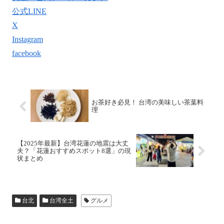
公式LINE
X
Instagram
facebook
お茶好き必見！ 台湾の美味しい茶葉料
理
【2025年最新】台湾花蓮の地震は大丈
夫？「花蓮おすすめスポット8選」の現
状まとめ
台北
台湾全土
グルメ