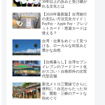
30年以上の歩みと受け継が
れる文化とは
【2026年最新版】台湾旅行
の支払い方法完全ガイド｜
PayPay・Apple Pay・クレジ
ットカード・悠遊カードは
使える？
台湾・台東をめぐって見つ
ける、ローカルな街並みと
豊かな自然
【台南暮らし】台湾セブン
イレブンのフードコート化
がスゴい！台南郊外の次世
代型店舗
新北メトロ三鶯線でさらに
便利に！台北からたった30
分、鶯歌・三峡のアートな
街めぐり