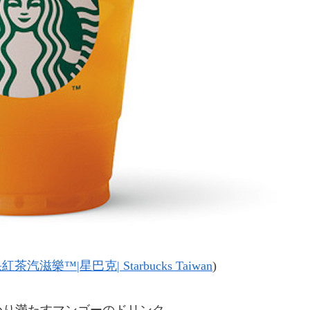
樂™|星巴克| Starbucks Taiwan
)