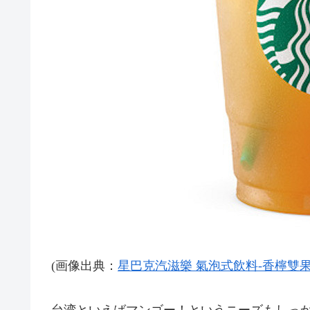
(画像出典：
星巴克汽滋樂 氣泡式飲料-香檸雙果紅茶汽滋