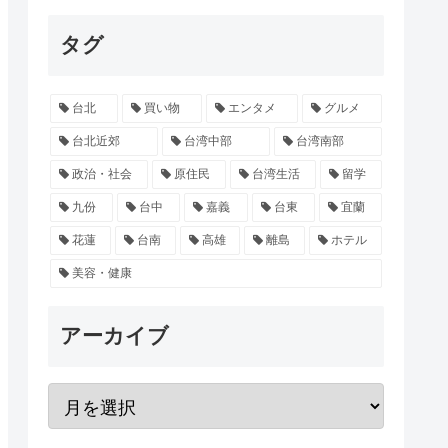
タグ
台北
買い物
エンタメ
グルメ
台北近郊
台湾中部
台湾南部
政治・社会
原住民
台湾生活
留学
九份
台中
嘉義
台東
宜蘭
花蓮
台南
高雄
離島
ホテル
美容・健康
アーカイブ