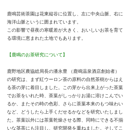
鹿鳴芸術茶園は花東縦谷に位置し、左に中央山脈、右に
海洋山脈というに囲まれています。
この影響で昼夜の寒暖差が大きく、おいしいお茶を育て
る環境に恵まれた土地でもあります。
【鹿鳴のお茶研究について】
鹿野地区農協総局長の潘永豊 （鹿鳴温泉酒店創始者）
の研究は、まず紅ウーロン茶の原料の自然茶樹からはえ
る茶の芽に着目しました。この芽から出来上がった茶葉
でお茶をいれた時、茶葉がしっかりお湯に溶けこんでい
るか、またその時の色彩、さらに茶葉本来のもつ味わい
など、どうしたら上手くだせるかなどを研究いたしまし
た。茶葉以外には茶葉乾燥させる際、同時にできる不揃
いな茎茶にも注目し、研究開発を重ねました。そしてこ