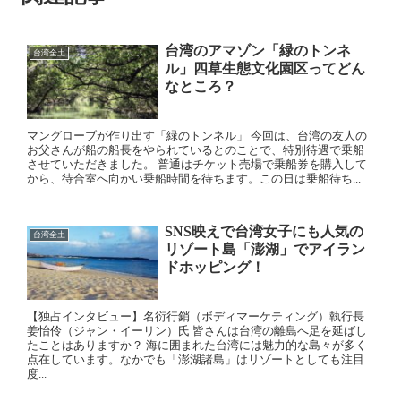
台湾のアマゾン「緑のトンネ
台湾全土
ル」四草生態文化園区ってどん
なところ？
マングローブが作り出す「緑のトンネル」 今回は、台湾の友人の
お父さんが船の船長をやられているとのことで、特別待遇で乗船
させていただきました。 普通はチケット売場で乗船券を購入して
から、待合室へ向かい乗船時間を待ちます。この日は乗船待ち...
SNS映えで台湾女子にも人気の
台湾全土
リゾート島「澎湖」でアイラン
ドホッピング！
【独占インタビュー】名衍行銷（ボディマーケティング）執行長
姜怡伶（ジャン・イーリン）氏 皆さんは台湾の離島へ足を延ばし
たことはありますか？ 海に囲まれた台湾には魅力的な島々が多く
点在しています。なかでも「澎湖諸島」はリゾートとしても注目
度...