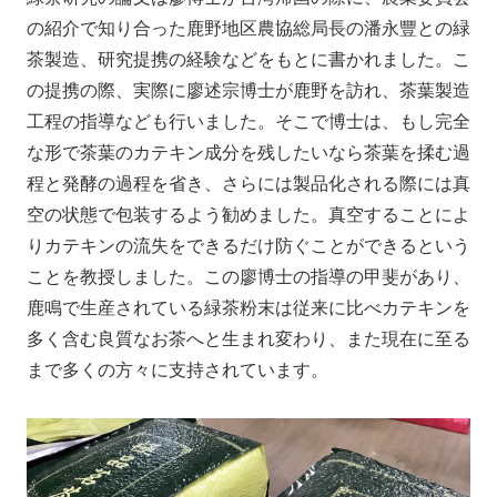
の紹介で知り合った鹿野地区農協総局長の潘永豐との緑
茶製造、研究提携の経験などをもとに書かれました。こ
の提携の際、実際に廖述宗博士が鹿野を訪れ、茶葉製造
工程の指導なども行いました。そこで博士は、もし完全
な形で茶葉のカテキン成分を残したいなら茶葉を揉む過
程と発酵の過程を省き、さらには製品化される際には真
空の状態で包装するよう勧めました。真空することによ
りカテキンの流失をできるだけ防ぐことができるという
ことを教授しました。この廖博士の指導の甲斐があり、
鹿鳴で生産されている緑茶粉末は従来に比べカテキンを
多く含む良質なお茶へと生まれ変わり、また現在に至る
まで多くの方々に支持されています。