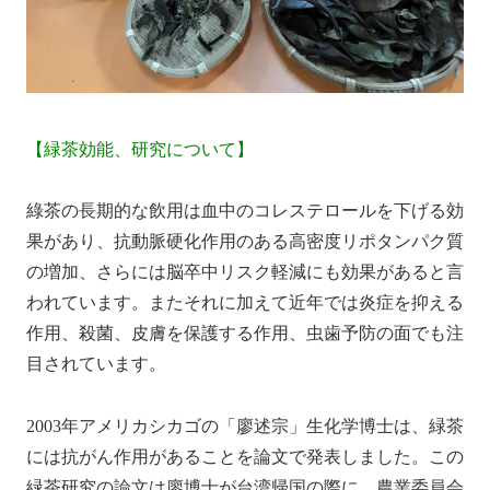
【緑茶効能、研究について】
綠茶の長期的な飲用は血中のコレステロールを下げる効
果があり、抗動脈硬化作用のある高密度リポタンパク質
の増加、さらには脳卒中リスク軽減にも効果があると言
われています。またそれに加えて近年では炎症を抑える
作用、殺菌、皮膚を保護する作用、虫歯予防の面でも注
目されています。
2003年アメリカシカゴの「廖述宗」生化学博士は、緑茶
には抗がん作用があることを論文で発表しました。この
緑茶研究の論文は廖博士が台湾帰国の際に、農業委員会