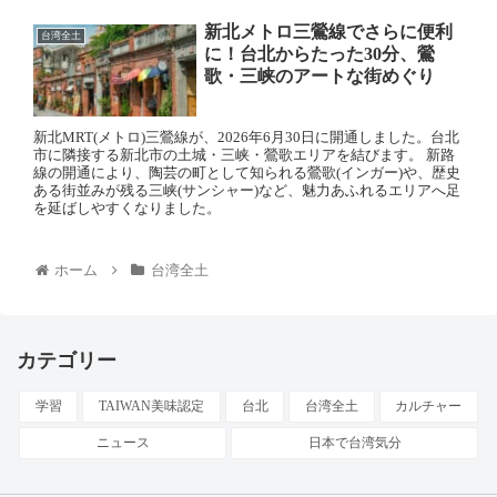
新北メトロ三鶯線でさらに便利
台湾全土
に！台北からたった30分、鶯
歌・三峡のアートな街めぐり
新北MRT(メトロ)三鶯線が、2026年6月30日に開通しました。台北
市に隣接する新北市の土城・三峡・鶯歌エリアを結びます。 新路
線の開通により、陶芸の町として知られる鶯歌(インガー)や、歴史
ある街並みが残る三峡(サンシャー)など、魅力あふれるエリアへ足
を延ばしやすくなりました。
ホーム
台湾全土
カテゴリー
学習
TAIWAN美味認定
台北
台湾全土
カルチャー
ニュース
日本で台湾気分