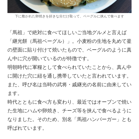
下に敷かれた卵焼きを好きな分だけ取って、ベーグルに挟んで食べます
「馬祖」で絶対に食べてほしいご当地グルメと言えば
「継光餅（馬祖ベーグル）」。小麦粉の生地を丸めて釜
の壁面に貼り付けて焼いたもので、ベーグルのように真
ん中に穴が開いているのが特徴です。
明朝時代に軍糧として食べられていたことから、真ん中
に開けた穴に紐を通し携帯していたと言われています。
また、呼び名は当時の武将・戚継光の名前に由来してい
ます。
時代とともに食べ方も変わり、最近ではオーブンで焼い
た生地にハムや卵焼き、チーズ等を挟んで食べるように
なりました。そのため、別名「馬祖ハンバーガー」とも
呼ばれています。