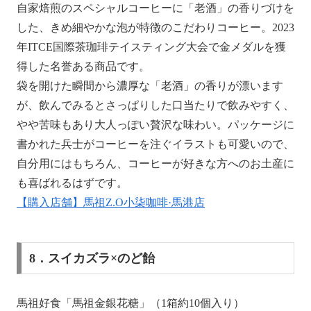
自家焙煎のスペシャルコーヒーに「老酒」の香りづけを
した、きめ細やかな泡が特徴のこだわりコーヒー。2023
年ITCE国際茶珈琲テイスティング大会で金メダルを獲
得した名誉ある商品です。
袋を開けた瞬間から濃厚な「老酒」の香りが漂います
が、飲んでみるとさっぱりした口当たりで飲みやすく、
やや苦味もあり大人っぽい贅沢な味わい。パッケージに
書かれた兵士がコーヒーを注ぐイラストも可愛いので、
自分用にはもちろん、コーヒーが好きな方へのお土産に
も喜ばれるはずです。
【購入店舗】馬祖Z.O小柒咖啡·馬港店
8．スイカズラ×のど飴
馬祖好食「馬祖金銀花糖」（1箱約10個入り）