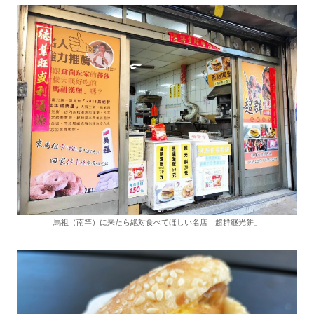
馬祖（南竿）に来たら絶対食べてほしい名店「超群継光餅」