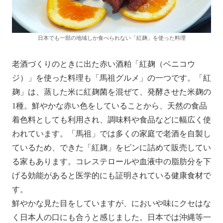
日本でも一部の地域しか食べられない「紅麹」を使った料理
老酒づくりのときに出た赤い酒粕「紅麹（ベニコウ
ジ）」を使った料理も「馬祖グルメ」の一つです。「紅
麹」は、蒸した米に紅麹菌を混ぜて、発酵させた米麹の
1種。鮮やかな赤い色をしていることから、天然の食品
着色料としても利用され、調味料や食品などに幅広く使
われています。「馬祖」では多くの家庭で老酒を自製し
ているため、できた「紅麹」をビンに詰めて販売してい
る家もあります。コレステロールや血液中の脂肪分を下
げる効能があると医学的にも証明されている健康食材で
す。
鮮やかな見た目をしていますが、においや味にクセはな
く日本人の口にも合うと感じました。日本では沖縄等一