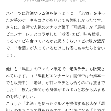
ファミマで期間限定のスナック菓子「老酒×エビ味」
スイーツに洋酒やラム酒を使うように、「老酒」を使っ
たお芋のケーキもコクがありとても美味しかったです。
さらに、台湾で人気のスナック菓子「可樂果」が『馬祖
ビエンナーレ』とコラボした「老酒×エビ」味も登場。
まるでエビを食べているかと思うくらいエビの味が濃厚
で、「老酒」が入っているだけにお酒にもやたらと合い
ます。
他にも「馬祖」のファミマ限定で「老酒ラテ」も販売さ
れています。（『馬祖ビエンナーレ』開催中は台湾本土
でも販売中）「老酒」が甘いラテとも合うのには驚きで
した！ 飲んだ瞬間から身体がポカポカと芯から温まる
のを感じました。
こうした「老酒」を使ったグルメを提供するお店が「馬
祖」のあちこちで見られるので、ぜひ気になる「老酒グ