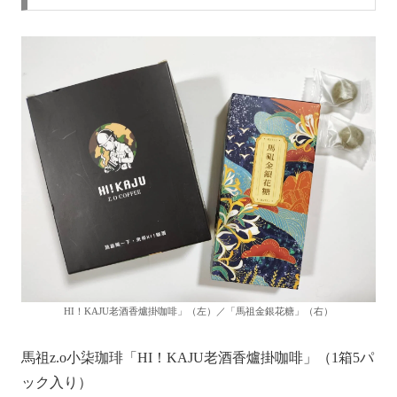
HI！KAJU老酒香爐掛咖啡」（左）／「馬祖金銀花糖」（右）
馬祖z.o小柒珈琲「HI！KAJU老酒香爐掛咖啡」（1箱5パ
ック入り）