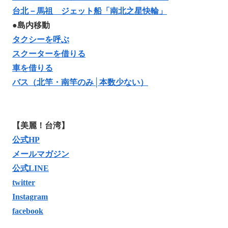
台北－馬祖 ジェット船「南北之星快輪」
●島内移動
タクシーを呼ぶ
スクーターを借りる
車を借りる
バス（北竿・南竿のみ│本数少ない）
【美麗！台湾】
公式HP
メールマガジン
公式LINE
twitter
Instagram
facebook