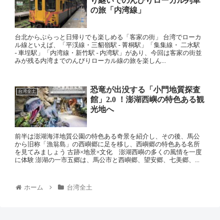
り継いでのんびりローカル列車
の旅「内湾線」
台北からぶらっと日帰りでも楽しめる「客家の街」 台湾でローカ
ル線といえば、「平渓線・三貂嶺駅 - 菁桐駅」「集集線・ 二水駅
- 車埕駅」「内湾線・新竹駅 - 内湾駅」があり、今回は客家の街並
みが残る内湾までのんびりローカル線の旅を楽しん...
恐竜が出没する「小門地質探査
台湾全土
館」2.0 ！澎湖西嶼の特色ある観
光地へ
前半は澎湖海洋地質公園の特色ある奇景を紹介し、その後、馬公
から旧称「漁翁島」の西嶼郷に足を移し、西嶼郷の特色ある名所
を見てみましょう 古跡×地景×文化 澎湖西嶼の多くの風情を一度
に体験 澎湖の一市五郷は、馬公市と西嶼郷、望安郷、七美郷、...
ホーム
台湾全土