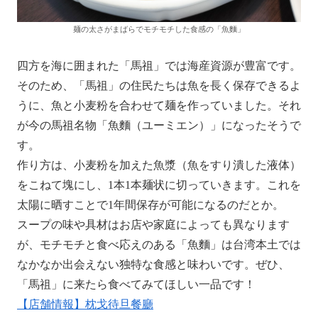
麺の太さがまばらでモチモチした食感の「魚麵」
四方を海に囲まれた「馬祖」では海産資源が豊富です。
そのため、「馬祖」の住民たちは魚を長く保存できるよ
うに、魚と小麦粉を合わせて麺を作っていました。それ
が今の馬祖名物「魚麵（ユーミエン）」になったそうで
す。
作り方は、小麦粉を加えた魚漿（魚をすり潰した液体）
をこねて塊にし、1本1本麺状に切っていきます。これを
太陽に晒すことで1年間保存が可能になるのだとか。
スープの味や具材はお店や家庭によっても異なります
が、モチモチと食べ応えのある「魚麵」は台湾本土では
なかなか出会えない独特な食感と味わいです。ぜひ、
「馬祖」に来たら食べてみてほしい一品です！
【店舗情報】枕戈待旦餐廳