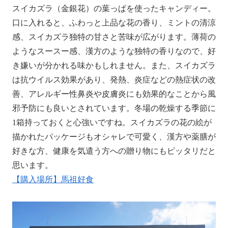
スイカズラ（金銀花）の葉っぱを使ったキャンディー。
口に入れると、ふわっと上品な花の香り、ミントの清涼
感、スイカズラ独特の甘さと苦味が広がります。薄荷の
ようなスースー感、漢方のような独特の香りなので、好
き嫌いが分かれる味かもしれません。また、スイカズラ
は抗ウイルス効果があり、発熱、炎症などの熱症状の改
善、アレルギー性鼻炎や皮膚炎にも効果的なことから風
邪予防にも良いとされています。冬場の乾燥する季節に
1箱持っておくと心強いですね。スイカズラの花の絵が
描かれたパッケージもオシャレで可愛く、漢方や薬膳が
好きな方、健康を気遣う方への贈り物にもピッタリだと
思います。
【購入場所】馬祖好食