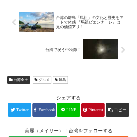
台湾の離島「馬祖」の文化と歴史をア
ートで体感 『馬祖ビエンナーレ』は一
見の価値アリ！
台湾で祝う中秋節！
台湾全土
グルメ
離島
シェアする
Twitter
Facebook
LINE
Pinterest
コピー
美麗（メイリー）！台湾をフォローする