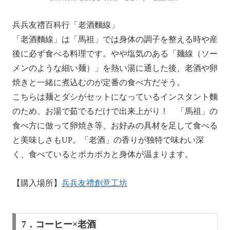
兵兵友禮百科行「老酒麵線」
「老酒麵線」は「馬祖」では身体の調子を整える時や産
後に必ず食べる料理です。やや塩気のある「麺線（ソー
メンのような細い麺）」を熱い湯に通した後、老酒や卵
焼きと一緒に煮込むのが定番の食べ方だそう。
こちらは麺とダシがセットになっているインスタント麵
のため、お湯で茹でるだけで出来上がり！ 「馬祖」の
食べ方に倣って卵焼き等、お好みの具材を足して食べる
と美味しさもUP。「老酒」の香りが独特で味わい深
く、食べているとポカポカと身体が温まります。
【購入場所】
兵兵友禮創意工坊
7．コーヒー×老酒