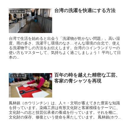
台湾の洗濯を快適にする方法
カルチャー
台湾で生活を始めると出会う「洗濯物が乾かない問題」。高い湿
度、雨の多さ、洗濯干し環境のなさ…そんな環境の台北で、使え
る洗濯物干しの方法をお伝えします。台湾のコインランドリーの
使い方もマスターして、気持ちよく過ごしましょう！ 平均して日
本の...
百年の時を越えた精密な工芸、
カルチャー
客家の青シャツを再現
鳳林鎮（ホウリンチン）は、人々・文明が蓄えてきた豊富な知識
を持っています。染織工房は有形文化財と客家模様をテーマに、
文化財への志と技芸伝承者の養成を行っています。それを種に、
文化財の保存、修復という使命を果たしています。 鳳林鎮(ホウ...