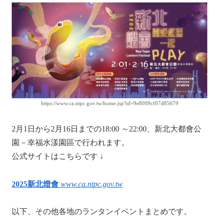
https://www.ca.ntpc.gov.tw/home.jsp?id=9e8009cf07d85679
2月1日から2月16日までの18:00 ～22:00、新北大都會公
園－幸福水漾園區で行われます。
公式サイトはこちらです ↓
2025新北燈會
www.ca.ntpc.gov.tw
以下、その他各地のランタンイベントまとめです。