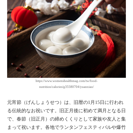
https://www.womenshealthmag.com/tw/food-
nutrition/calories/g35580704/yuanxiao/
元宵節（げんしょうせつ）は、旧暦の1月15日に行われ
る伝統的なお祝いです。旧正月後に初めて満月となる日
で、春節（旧正月）の締めくくりとして家族や友人と集
まって祝います。各地でランタンフェスティバルや爆竹