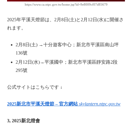
https://www.ca.ntpc.gov.tw/home.jsp?id=9e8009cf07d85679
2025年平溪天燈節は、2月8日(土)と2月12日(水)に開催さ
れます。
2月8日(土) →十分遊客中心；新北市平溪區南山坪
136號
2月12日(水)→平溪國中；新北市平溪區靜安路2段
295號
公式サイトはこちらです ↓
2025新北市平溪天燈節 – 官方網站
skylantern.ntpc.gov.tw
3, 2025新北燈會