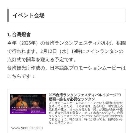
イベント会場
1, 台灣燈會
今年（2025年）の台湾ランタンフェスティバルは、桃園
で行われます。2月12日（水）19時にメインランタンの
点灯式で開幕を迎える予定です。
台湾観光庁作成の、日本語版プロモーションムービーは
こちらです ↓
2025台湾ランタンフェスティバルイメージPR
動画～誰もが必要なランタン
よく考えてみると、人生のこここぞという瞬間にほぼ付
き添ってくれた光。日光や電灯、あるいは一瞬で消える
流れ星や花火、日々入れ替わる「光」が無数の願いを集
め、過去と現在を背負い、そして未来へいざなう。台湾
ランタンフェスティバルがいつでも私たちの心の中の光
であるように。時が流れ、時代が移っても、始終変わら
ない台湾ランタ...
www.youtube.com