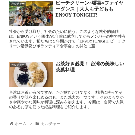
ビーチクリーン×饗宴×ファイヤ
カルチャー
ーダンス｜大人も子どもも
EN9OY TONIGHT!
社会から受け取り、社会のために使う、このような核心的価値
は、EN9OYという団体が1年前に成立してからメンバーの中で共有
されています。私たちは１年間かけて「EN9OYTONIGHT ビーチク
リーン活動及びボランティア食事会」の開催に至...
お茶好き必見！ 台湾の美味しい
カルチャー
茶葉料理
台湾はお茶が有名ですが、ただ飲むだけでなく、料理に使ってそ
の香りや味を楽しめるのも、また魅力の一つです！ そのまろやか
さや爽やかな風味が料理に深みを加えます。 今回は、台湾で人気
のあるお茶を使った絶品料理をご紹介します。
ホーム
カルチャー