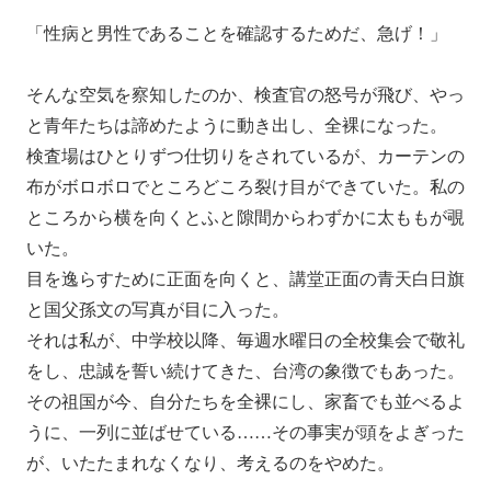
「性病と男性であることを確認するためだ、急げ！」
そんな空気を察知したのか、検査官の怒号が飛び、やっ
と青年たちは諦めたように動き出し、全裸になった。
検査場はひとりずつ仕切りをされているが、カーテンの
布がボロボロでところどころ裂け目ができていた。私の
ところから横を向くとふと隙間からわずかに太ももが覗
いた。
目を逸らすために正面を向くと、講堂正面の青天白日旗
と国父孫文の写真が目に入った。
それは私が、中学校以降、毎週水曜日の全校集会で敬礼
をし、忠誠を誓い続けてきた、台湾の象徴でもあった。
その祖国が今、自分たちを全裸にし、家畜でも並べるよ
うに、一列に並ばせている……その事実が頭をよぎった
が、いたたまれなくなり、考えるのをやめた。