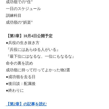
成功嶺での“住”
一日のスケジュール
訓練科目
成功嶺の“娯楽”
【第3章】10月4日公開予定
●兵役の生き抜き方
『兵役にはあらゆる人がいる』
『最下位にはなるな、一位にもなるな』
命令の裏を読め
成功嶺に持って行ってよかった物2選
●成功嶺を去る日
●後日談：配属後
●終わりに
【第2章】の記事を読む