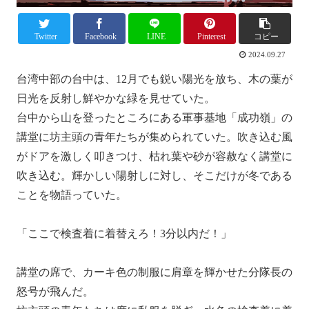
Twitter
Facebook
LINE
Pinterest
コピー
2024.09.27
台湾中部の台中は、12月でも鋭い陽光を放ち、木の葉が
日光を反射し鮮やかな緑を見せていた。
台中から山を登ったところにある軍事基地「成功嶺」の
講堂に坊主頭の青年たちが集められていた。吹き込む風
がドアを激しく叩きつけ、枯れ葉や砂が容赦なく講堂に
吹き込む。輝かしい陽射しに対し、そこだけが冬である
ことを物語っていた。
「ここで検査着に着替えろ！3分以内だ！」
講堂の席で、カーキ色の制服に肩章を輝かせた分隊長の
怒号が飛んだ。