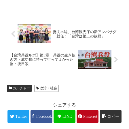
妻夫木聡、台湾観光庁の新アンバサダ
ー就任！「台湾は第二の故郷」
【台湾兵役ルポ】第3章 兵役の生き抜
き方・成功嶺に持って行ってよかった
物・後日談
カルチャー
政治・社会
シェアする
Twitter
Facebook
LINE
Pinterest
コピー